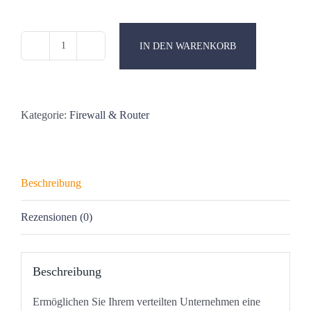
IN DEN WARENKORB
Allied
Telesis
AT
AR4050S-
Kategorie:
Firewall & Router
5G
-
Sicherheitsgerät
Beschreibung
Menge
Rezensionen (0)
Beschreibung
Ermöglichen Sie Ihrem verteilten Unternehmen eine